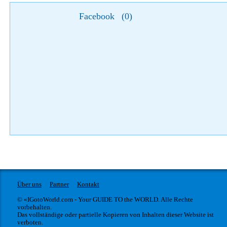
Facebook
(
0
)
Über uns
Partner
Kontakt
© «IGotoWorld.com - Your GUIDE TO the WORLD. Alle Rechte
vorbehalten.
Das vollständige oder partielle Kopieren von Inhalten dieser Website ist
verboten.