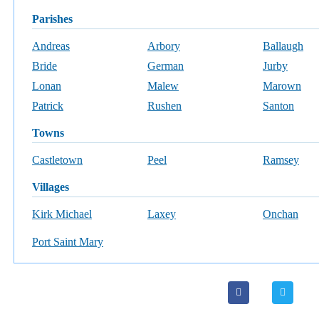
parishes
Andreas
Arbory
Ballaugh
Bride
German
Jurby
Lonan
Malew
Marown
Patrick
Rushen
Santon
towns
Castletown
Peel
Ramsey
villages
Kirk Michael
Laxey
Onchan
Port Saint Mary