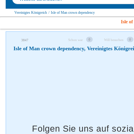
Folgen Sie uns auf soziale Netzwerke
Vereinigtes Königreich
/
Isle of Man crown dependency
Isle o
0
0
Schon war
Will besuchen
3847
Isle of Man crown dependency, Vereinigtes Königre