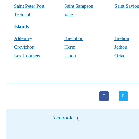
Saint Peter Port
Saint Sampson
Saint Saviou
Torteval
Vale
islands
Alderney
Brecqhou
Bréhon
Crevichon
Herm
Jethou
Les Houmets
Lihou
Ortac
Facebook
(
)