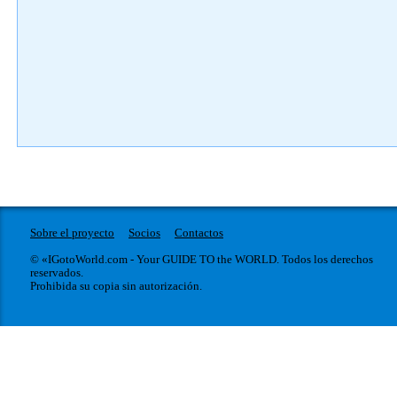
Sobre el proyecto
Socios
Contactos
© «IGotoWorld.com - Your GUIDE TO the WORLD. Todos los derechos
reservados.
Prohibida su copia sin autorización.