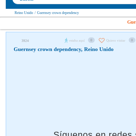
Reino Unido
/
Guernsey crown dependency
Síguenos en redes sociales
Gue
0
0
estaba aquí
Quiero visitar
3924
Guernsey crown dependency, Reino Unido