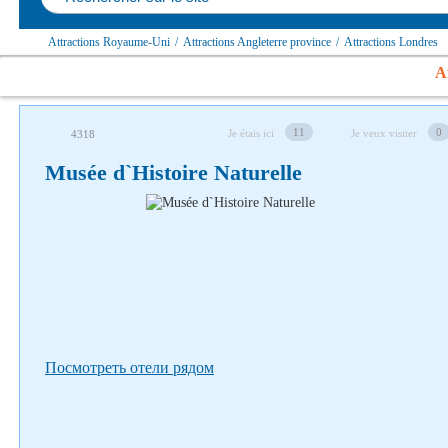
Аttractions Royaume-Uni
/
Аttractions Angleterre province
/
Аttractions Londres
Af
Suivez-nous sur les réseaux sociaux
11
0
Je étais ici
Je veux visiter
4318
Musée d`Histoire Naturelle
Посмотреть отели рядом