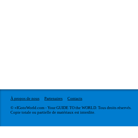
À propos de nous
Partenaires
Contacts
© «IGotoWorld.com - Your GUIDE TO the WORLD. Tous droits réservés.
Copie totale ou partielle de matériaux est interdite.