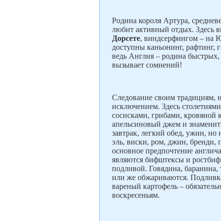
Родина короля Артура, среднев
любит активный отдых. Здесь 
Дорсете
, виндсерфингом – на 
доступны каньонинг, рафтинг, го
ведь Англия – родина быстрых,
вызывает сомнений!
Следование своим традициям, н
исключением. Здесь столетиями
сосисками, грибами, кровяной 
апельсиновый джем и знамениты
завтрак, легкий обед, ужин, но
эль, виски, ром, джин, бренди,
основное предпочтение англич
являются бифштексы и ростбиф
подливой. Говядина, баранина, 
или же обжариваются. Подливк
вареный картофель – обязатель
воскресеньям.