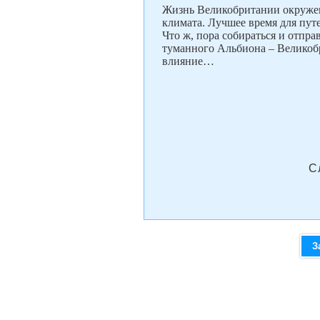
Жизнь Великобритании окружен
климата. Лучшее время для пут
Что ж, пора собираться и отпра
туманного Альбиона – Великоб
влияние…
С
З