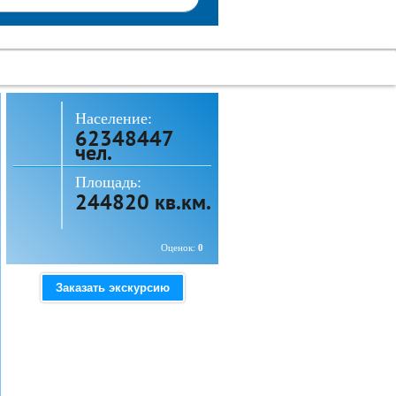
Население:
62348447
чел.
Площадь:
244820 кв.км.
Оценок:
0
Заказать экскурсию