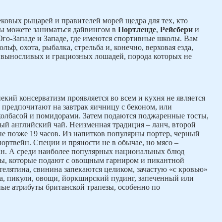
ековых рыцарей и правителей морей щедра для тех, кто
вы можете заниматься дайвингом в
Портленде
,
Рейсбери
и
Юго-Западе и Западе, где имеются спортивные школы. Вам
льф, охота, рыбалка, стрельба и, конечно, верховая езда,
 выносливых и грациозных лошадей, порода которых не
екий консерватизм проявляется во всем и кухня не является
 предпочитают на завтрак яичницу с беконом, или
колбасой и помидорами. Затем подаются поджаренные тосты,
й английский чай. Неизменная традиция – ланч, второй
 не позже 19 часов. Из напитков популярны портер, черный
 портвейн. Специи и пряности не в обычае, но мясо –
ан. А среди наиболее популярных национальных блюд
ы, которые подают с овощным гарниром и пикантной
телятина, свинина запекаются целиком, зачастую «с кровью»
а, пикули, овощи, йоркширский пудинг, запеченный или
ные атрибуты британской трапезы, особенно по