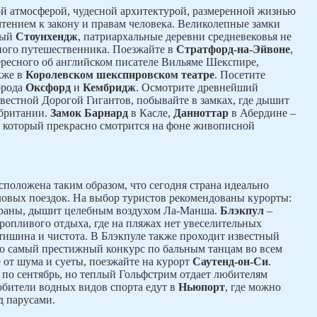
й атмосферой, чудесной архитектурой, размеренной жизнью
тением к закону и правам человека. Великолепные замки
ный
Стоунхендж
, патриархальные деревни средневековья не
ого путешественника. Поезжайте в
Стратфорд-на-Эйвоне
,
тересного об английском писателе Вильяме Шекспире,
акже в
Королевском шекспировском театре
. Посетите
орода
Оксфорд
и
Кембридж
. Осмотрите древнейший
вестной Дорогой Гигантов, побывайте в замках, где дышит
обритании.
Замок Барнард
в Касле,
Данноттар
в Абердине –
, который прекрасно смотрится на фоне живописной
положена таким образом, что сегодня страна идеально
ловых поездок. На выбор туристов рекомендованы курорты:
 страны, дышит целебным воздухом Ла-Манша.
Блэкпул
–
оропливого отдыха, где на пляжах нет увеселительных
 тишина и чистота. В Блэкпуле также проходит известный
то самый престижный конкурс по бальным танцам во всем
 от шума и суеты, поезжайте на курорт
Саутенд-он-Си
.
 по сентябрь, но теплый Гольфстрим отдает любителям
юбители водных видов спорта едут в
Ньюпорт
, где можно
д парусами.