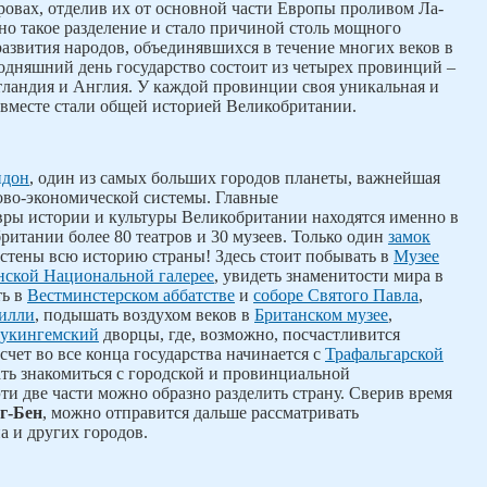
ровах, отделив их от основной части Европы проливом Ла-
но такое разделение и стало причиной столь мощного
развития народов, объединявшихся в течение многих веков в
годняшний день государство состоит из четырех провинций –
тландия и Англия. У каждой провинции своя уникальная и
 вместе стали общей историей Великобритании.
ндон
, один из самых больших городов планеты, важнейшая
во-экономической системы. Главные
вры истории и культуры Великобритании находятся именно в
ритании более 80 театров и 30 музеев. Только один
замок
стены всю историю страны! Здесь стоит побывать в
Музее
ской Национальной галерее
, увидеть знаменитости мира в
ть в
Вестминстерском аббатстве
и
соборе Святого Павла
,
илли
, подышать воздухом веков в
Британском музее
,
укингемский
дворцы, где, возможно, посчастливится
чет во все конца государства начинается с
Трафальгарской
ать знакомиться с городской и провинциальной
ти две части можно образно разделить страну. Сверив время
г-Бен
, можно отправится дальше рассматривать
 и других городов.