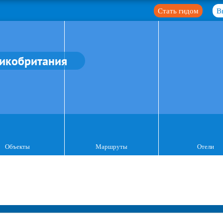
Стать гидом
В
икобритания
Объекты
Маршруты
Отели