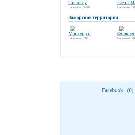
Guernsey
Isle of M
Население: 66000
Население: 8
заморские территории
Монсеррат
Фолклен
Население: 9341
Население: 26
Facebook
(
0
)