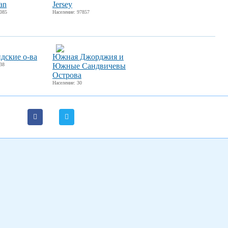
an
Jersey
0085
Население: 97857
дские о-ва
Южная Джорджия и
38
Южные Сандвичевы
Острова
Население: 30