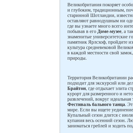
Великобритания покоряет особо
и глубоким, традиционным, поч
старинной Шотландии, извест
оставляют равнодушным ни одн
где вы узнаете много всего ин
побывав в его
Доме-музее
, а т
знаменитые университетские г
памятник Ярлсхоф, пройдите из
культура средневековой Велик
в каждой местности свой замок
природы.
Территория Великобритании рас
подходит для экскурсий или де
Брайтон
, где отдыхает элита
курорт для размеренного и нет
развлечений, вокруг идеальная
Фестиваль бального танца
. Э
мире. Если вы ищете уединение
Купальный сезон длится с июля
купания весь осенний сезон. Л
заниматься греблей и ходить по