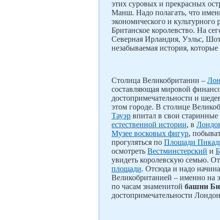
этих суровых и прекрасных ост
Манш. Надо полагать, что имен
экономического и культурного 
Британское королевство. На се
Северная Ирландия, Уэльс, Шо
незабываемая история, которые
Столица Великобритании –
Ло
составляющая мировой финансо
достопримечательности и шеде
этом городе. В столице Великоб
Тауэр
впитал в свои старинные 
естественной истории
, в
Лондон
Музее восковых фигур
, побыва
прогуляться по
Площади Пикад
осмотреть
Вестминстерский
и
Б
увидеть королевскую семью. Отс
площади
. Отсюда и надо начин
Великобританией – именно на э
по часам знаменитой
башни Би
достопримечательности Лондона