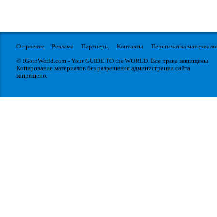
О проекте
Реклама
Партнеры
Контакты
Перепечатка материало
© IGotoWorld.com - Your GUIDE TO the WORLD. Все права защищены.
Копирование материалов без разрешения администрации сайта
запрещено.