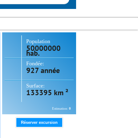
Population
50000000
hab.
Fondée:
927 année
Surface:
133395 km ²
Estimation:
0
Réserver excursion