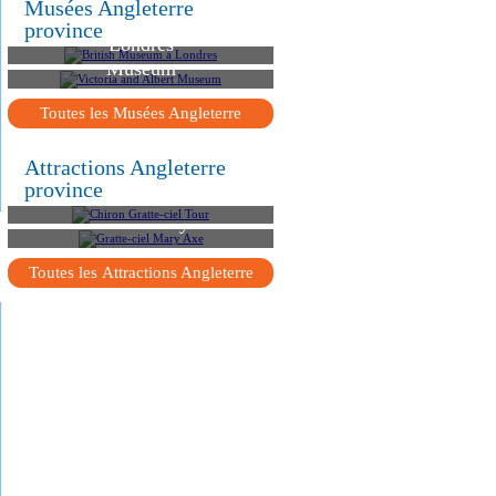
Musées Angleterre
British Museum à
province
Londres
Victoria and Albert
Museum
Toutes les Musées Angleterre
Аttractions Angleterre
province
Chiron Gratte-ciel Tour
Gratte-ciel Mary Axe
Toutes les Аttractions Angleterre