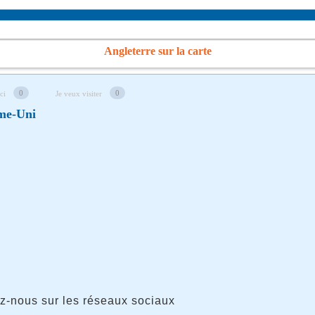
Angleterre sur la carte
0
0
ici
Je veux visiter
me-Uni
z-nous sur les réseaux sociaux