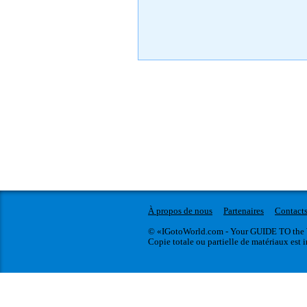
À propos de nous
Partenaires
Contact
© «IGotoWorld.com - Your GUIDE TO the 
Copie totale ou partielle de matériaux est i