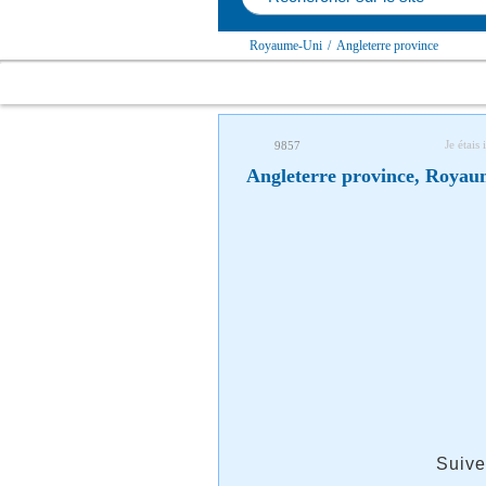
Royaume-Uni
/
Angleterre province
Je étais 
9857
Angleterre province, Royau
Suive