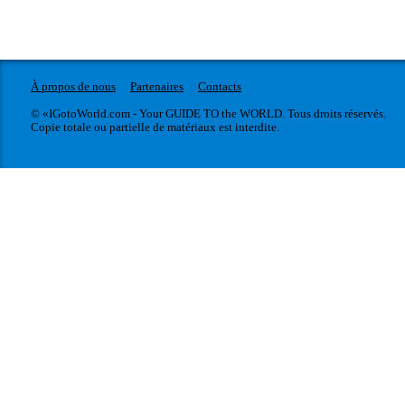
À propos de nous
Partenaires
Contacts
© «IGotoWorld.com - Your GUIDE TO the WORLD. Tous droits réservés.
Copie totale ou partielle de matériaux est interdite.