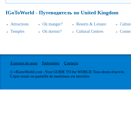
IGoToWorld - Путеводитель по United Kingdom
Аttractions
Où manger?
Resorts & Leisure
Cultur
Temples
Où dormir?
Cultural Centres
Connex
À propos de nous
Partenaires
Contacts
© «IGotoWorld.com - Your GUIDE TO the WORLD. Tous droits réservés.
Copie totale ou partielle de matériaux est interdite.