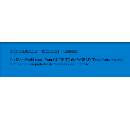
À propos de nous
Partenaires
Contacts
© «IGotoWorld.com - Your GUIDE TO the WORLD. Tous droits réservés.
Copie totale ou partielle de matériaux est interdite.