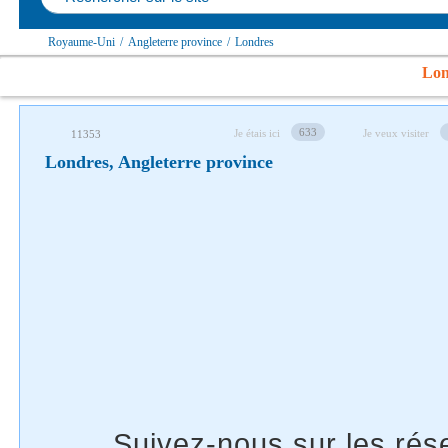
Royaume-Uni
/
Angleterre province
/
Londres
Suivez-nous sur les réseaux sociaux
Lon
633
Je étais ici
Je veux visiter
11353
Londres, Angleterre province