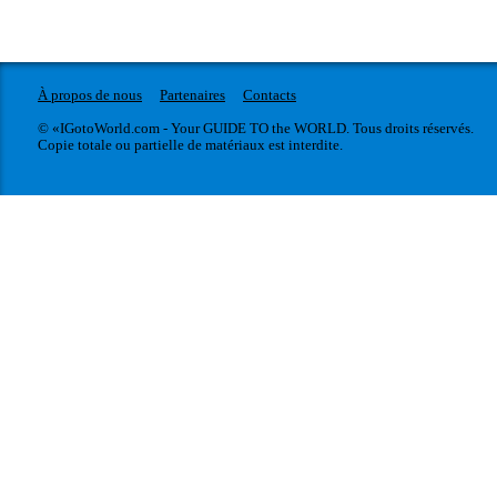
À propos de nous
Partenaires
Contacts
© «IGotoWorld.com - Your GUIDE TO the WORLD. Tous droits réservés.
Copie totale ou partielle de matériaux est interdite.