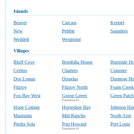
islands
Beaver
Carcass
Keppel
New
Pebble
Saunders
Weddell
Westpoint
villages
Bluff Cove
Bombilia House
Burnside H
Ceritos
Chartres
Cranmer
Dos Lomas
Douglas
Dunnose H
Fitzroy
Fitzroy North
Foam Creek
Fox Bay West
Goose Green
Green Patch
Population:83
Hope Cottage
Horseshoe Bay
Johnson Ha
Mariquita
Mid Rancho
North Arm
Piedra Sola
Port Howard
Port Louis
Population:41