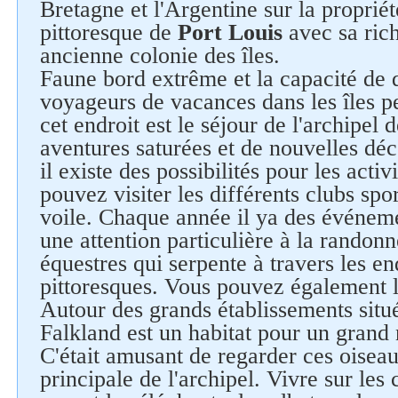
Bretagne et l'Argentine sur la propriété
pittoresque de
Port Louis
avec sa rich
ancienne colonie des îles.
Faune bord extrême et la capacité de d
voyageurs de vacances dans les îles p
cet endroit est le séjour de l'archipel
aventures saturées et de nouvelles déco
il existe des possibilités pour les activ
pouvez visiter les différents clubs sport
voile. Chaque année il ya des événeme
une attention particulière à la randonn
Suivez-nous sur les réseaux
sociaux
équestres qui serpente à travers les end
pittoresques. Vous pouvez également l
Autour des grands établissements situ
Falkland est un habitat pour un grand
C'était amusant de regarder ces oiseaux
principale de l'archipel. Vivre sur les 