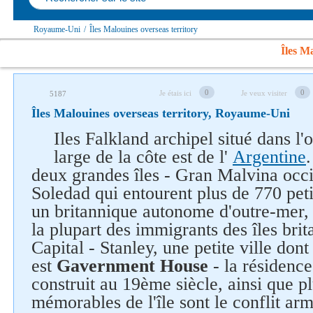
Royaume-Uni
/
Îles Malouines overseas territory
Îles Ma
0
0
Je étais ici
Je veux visiter
5187
Îles Malouines overseas territory, Royaume-Uni
Iles Falkland archipel situé dans l'
large de la côte est de l'
Argentine
deux grandes îles - Gran Malvina occid
Soledad qui entourent plus de 770 petit
un britannique autonome d'outre-mer, 
la plupart des immigrants des îles brit
Capital - Stanley, une petite ville dont
est
Gavernment House
- la résidenc
construit au 19ème siècle, ainsi que p
mémorables de l'île sont le conflit ar