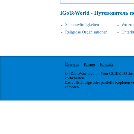
IGoToWorld - Путеводитель п
Sehenswürdigkeiten
Wo zu 
Religiöse Organisationen
Unterk
Über uns
Partner
Kontakt
© «IGotoWorld.com - Your GUIDE TO the
vorbehalten.
Das vollständige oder partielle Kopieren vo
verboten.