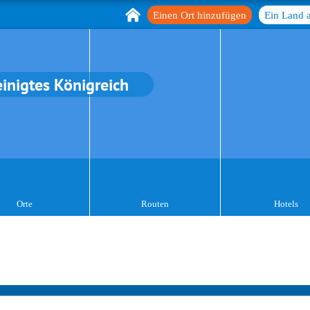
Einen Ort hinzufügen
Ein Land 
einigtes Königreich
Orte
Routen
Hotels