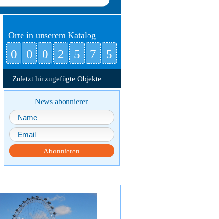
Orte in unserem Katalog
0
0
0
2
5
7
5
Zuletzt hinzugefügte Objekte
News abonnieren
Abonnieren