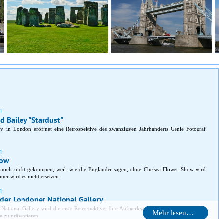
4
d Bailey "Stardust"
ery in London eröffnet eine Retrospektive des zwanzigsten Jahrhunderts Genie Fotograf
4
how
noch nicht gekommen, weil, wie die Engländer sagen, ohne Chelsea Flower Show wird
er wird es nicht ersetzen.
4
 der Londoner National Gallery
National Gallery wird die erste Retrospektive, Ihre Aufmerksamkeit eine große Schöpfer
Mehr lesen…
e zu präsentieren.