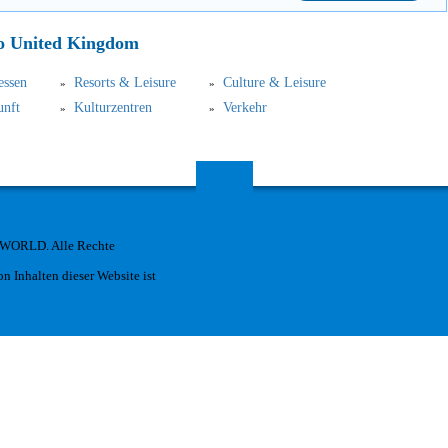
о United Kingdom
essen
Resorts & Leisure
Culture & Leisure
unft
Kulturzentren
Verkehr
 WORLD. Alle Rechte
n Inhalten dieser Website ist