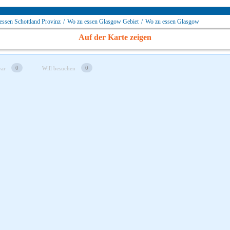
essen Schottland Provinz
/
Wo zu essen Glasgow Gebiet
/
Wo zu essen Glasgow
Auf der Karte zeigen
0
0
war
Will besuchen