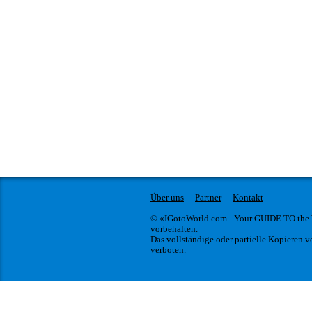
Über uns
Partner
Kontakt
© «IGotoWorld.com - Your GUIDE TO the
vorbehalten.
Das vollständige oder partielle Kopieren vo
verboten.