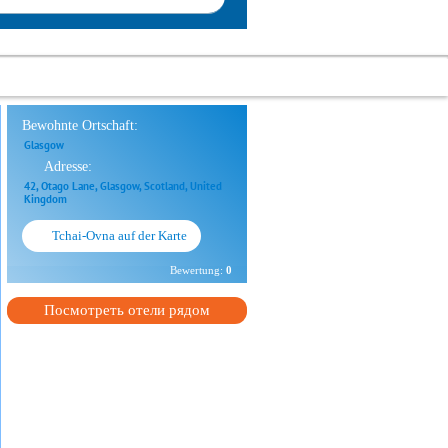
Bewohnte Ortschaft:
Glasgow
Adresse:
42, Otago Lane, Glasgow, Scotland, United
Kingdom
Tchai-Ovna auf der Karte
Bewertung:
0
Посмотреть отели рядом