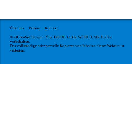
Über uns
Partner
Kontakt
© «IGotoWorld.com - Your GUIDE TO the WORLD. Alle Rechte
vorbehalten.
Das vollständige oder partielle Kopieren von Inhalten dieser Website ist
verboten.