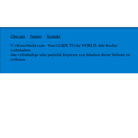
Über uns
Partner
Kontakt
© «IGotoWorld.com - Your GUIDE TO the WORLD. Alle Rechte
vorbehalten.
Das vollständige oder partielle Kopieren von Inhalten dieser Website ist
verboten.