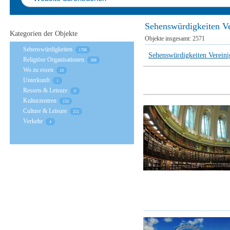
Sehenswürdigkeiten Ve
Kategorien der Objekte
Objekte insgesamt:
2571
Sehenswürdigkeiten
1798
Sehenswürdigkeiten Vereini
Religiöse Organisationen
398
Wo zu essen
10
Unterkunft
1
Resorts & Leisure
0
Kulturzentren
153
Culture & Leisure
211
Verkehr
4