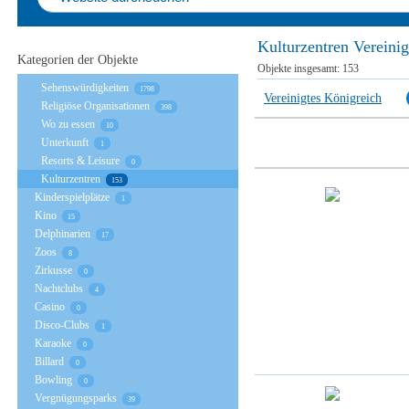
Kulturzentren Vereini
Kategorien der Objekte
Objekte insgesamt:
153
Sehenswürdigkeiten
1798
Vereinigtes Königreich
Religiöse Organisationen
398
Wo zu essen
10
Unterkunft
1
Resorts & Leisure
0
Kulturzentren
153
Kinderspielplätze
1
Kino
15
Delphinarien
17
Zoos
8
Zirkusse
0
Nachtclubs
4
Casino
0
Disco-Clubs
1
Karaoke
0
Billard
0
Bowling
0
Vergnügungsparks
39