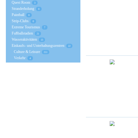
Quest Room
3
Stranderholung
0
Paintball
0
Strip-Clubs
0
Extreme Tourismus
7
Fußballstadien
21
Wasseraktivitäten
15
Einkaufs- und Unterhaltungszentren
22
Culture & Leisure
211
Verkehr
4