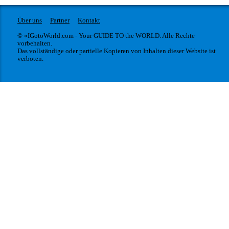
Über uns
Partner
Kontakt
© «IGotoWorld.com - Your GUIDE TO the WORLD. Alle Rechte
vorbehalten.
Das vollständige oder partielle Kopieren von Inhalten dieser Website ist
verboten.