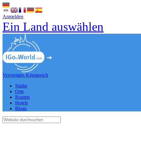
Anmelden
Ein Land auswählen
Vereinigtes Königreich
Städte
Orte
Routen
Hotels
Blogs