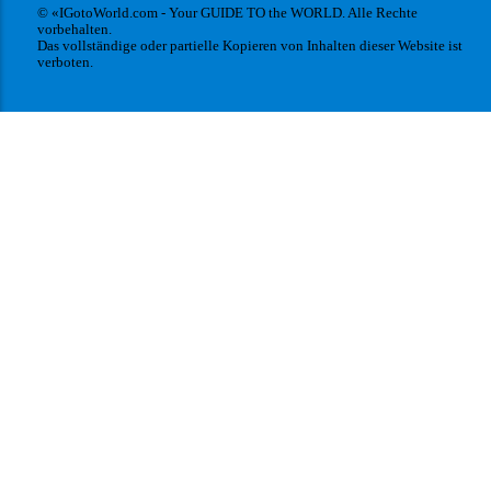
© «IGotoWorld.com - Your GUIDE TO the WORLD. Alle Rechte
vorbehalten.
Das vollständige oder partielle Kopieren von Inhalten dieser Website ist
verboten.