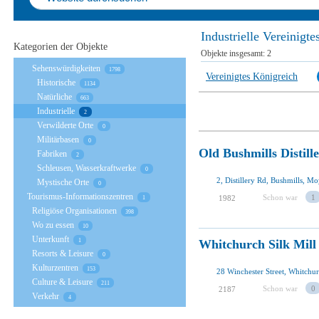
Industrielle Vereinigt
Kategorien der Objekte
Objekte insgesamt:
2
Sehenswürdigkeiten
1798
Vereinigtes Königreich
Historische
1134
Natürliche
663
Industrielle
2
Verwilderte Orte
0
Militärbasen
0
Old Bushmills Distill
Fabriken
2
Schleusen, Wasserkraftwerke
0
2, Distillery Rd, Bushmills, 
Mystische Orte
0
Tourismus-Informationszentren
Schon war
1
1982
1
Religiöse Organisationen
398
Wo zu essen
10
Unterkunft
Whitchurch Silk Mill
1
Resorts & Leisure
0
Kulturzentren
153
Culture & Leisure
211
Schon war
0
2187
Verkehr
4