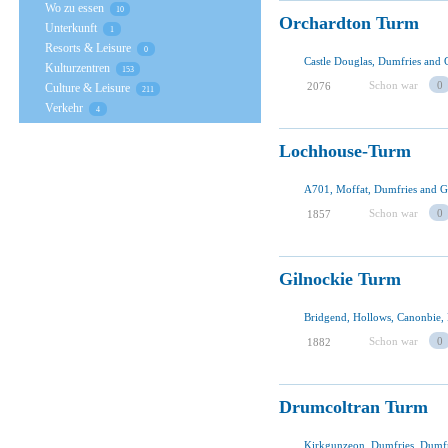
Wo zu essen
10
Orchardton Turm
Unterkunft
1
Resorts & Leisure
0
Kulturzentren
153
Schon war
0
2076
Culture & Leisure
211
Verkehr
4
Lochhouse-Turm
A701, Moffat, Dumfries and G
Schon war
0
1857
Gilnockie Turm
Schon war
0
1882
Drumcoltran Turm