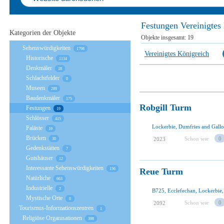
Festungen Vereinigtes
Kategorien der Objekte
Objekte insgesamt:
19
Sehenswürdigkeiten
1798
Vereinigtes Königreich
Historische
1134
Denkmäler
18
Schlachtfelder
0
Museen
289
Baudenkmäler
175
Robgill Turm
Festungen
19
Schlösser
415
Lockerbie, Dumfries and Gall
Paläste
19
Brücken
Schon war
0
2023
30
Gedenkstätten
7
Gutshäuser
12
Interessante Sehenswürdigkeiten
Reue Turm
156
Natürliche
663
Industrielle
2
Mystische Orte
0
Schon war
0
2092
Tourismus-Informationszentren
1
Religiöse Organisationen
398