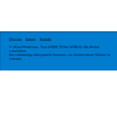
Über uns
Partner
Kontakt
© «IGotoWorld.com - Your GUIDE TO the WORLD. Alle Rechte
vorbehalten.
Das vollständige oder partielle Kopieren von Inhalten dieser Website ist
verboten.