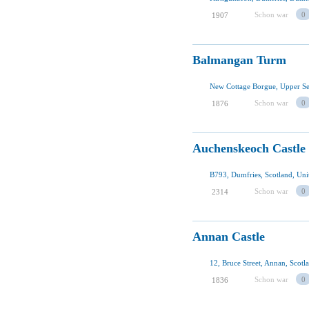
Schon war
0
1907
Balmangan Turm
Schon war
0
1876
Auchenskeoch Castle
B793, Dumfries, Scotland, Un
Schon war
0
2314
Annan Castle
12, Bruce Street, Annan, Scot
Schon war
0
1836