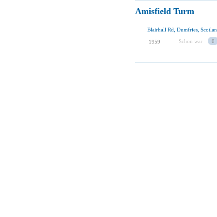
Amisfield Turm
Blairhall Rd, Dumfries, Scotl
Schon war
0
1959