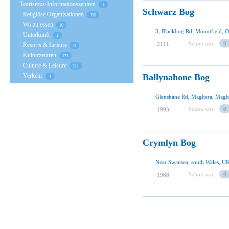
Tourismus-Informationszentren
1
Schwarz Bog
Religiöse Organisationen
398
Wo zu essen
10
3, Blackbog Rd, Mountfield,
Unterkunft
1
Schon war
0
2111
Resorts & Leisure
0
Kulturzentren
153
Culture & Leisure
211
Verkehr
Ballynahone Bog
4
Glenshane Rd, Maghera, Maghe
Schon war
0
1993
Crymlyn Bog
Near Swansea, south Wales, U
Schon war
0
1988