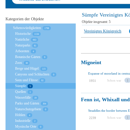
Sümpfe Vereinigtes Kö
Kategorien der Objekte
Objekte insgesamt:
5
Sehenswürdigkeiten
1798
Vereinigtes Königreich
Historische
1134
Natürliche
663
Naturparks
81
Arboreten
4
Botanische Gärten
9
Migneint
Zoos
30
Berge und Hügel
115
Expanse of moorland in centra
Canyons und Schluchten
0
Seen und Flüsse
Schon war
1
1951
92
Sümpfe
5
Quellen
1
Wasserfälle
Fenn ist, Whixall und
19
Parks und Gärten
304
Naturschutzgebiete
0
Höhlen
4
Schon war
1
2239
Industrielle
2
Mystische Orte
0