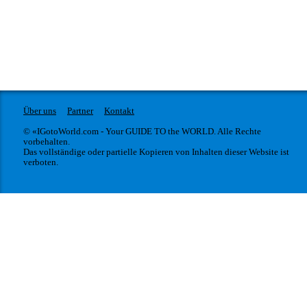
Über uns
Partner
Kontakt
© «IGotoWorld.com - Your GUIDE TO the WORLD. Alle Rechte
vorbehalten.
Das vollständige oder partielle Kopieren von Inhalten dieser Website ist
verboten.