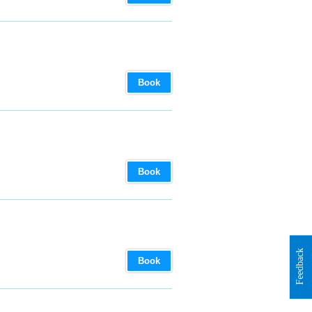
Book
Book
Feedback
Book