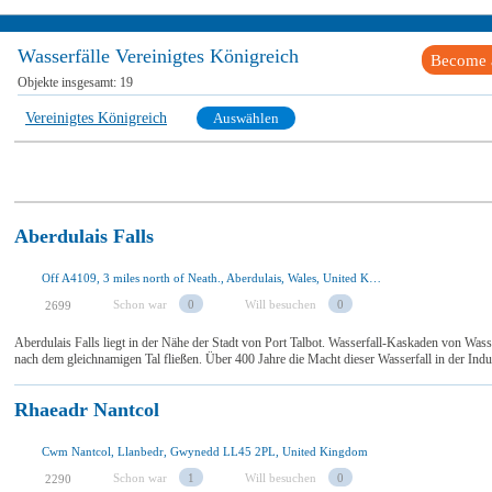
Wasserfälle Vereinigtes Königreich
Become a
Objekte insgesamt:
19
Vereinigtes Königreich
Auswählen
Aberdulais Falls
Off A4109, 3 miles north of Neath., Aberdulais, Wales, United Kingdom
Schon war
0
Will besuchen
0
2699
Aberdulais Falls liegt in der Nähe der Stadt von Port Talbot. Wasserfall-Kaskaden von Wass
nach dem gleichnamigen Tal fließen. Über 400 Jahre die Macht dieser Wasserfall in der Ind
Rhaeadr Nantcol
Cwm Nantcol, Llanbedr, Gwynedd LL45 2PL, United Kingdom
Schon war
1
Will besuchen
0
2290