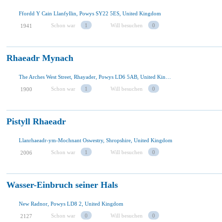
Ffordd Y Cain Llanfyllin, Powys SY22 5ES, United Kingdom
Schon war
1
Will besuchen
0
1941
Rhaeadr Mynach
The Arches West Street, Rhayader, Powys LD6 5AB, United Kingdom
Schon war
1
Will besuchen
0
1900
Pistyll Rhaeadr
Llanrhaeadr-ym-Mochnant Oswestry, Shropshire, United Kingdom
Schon war
1
Will besuchen
0
2006
Wasser-Einbruch seiner Hals
New Radnor, Powys LD8 2, United Kingdom
Schon war
0
Will besuchen
0
2127