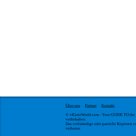
Über uns
Partner
Kontakt
© «IGotoWorld.com - Your GUIDE TO the
vorbehalten.
Das vollständige oder partielle Kopieren vo
verboten.