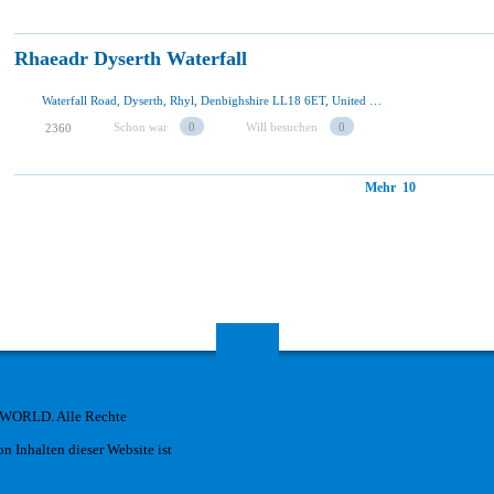
Rhaeadr Dyserth Waterfall
Waterfall Road, Dyserth, Rhyl, Denbighshire LL18 6ET, United Kingdom
Schon war
0
Will besuchen
0
2360
Mehr 10
 WORLD. Alle Rechte
n Inhalten dieser Website ist