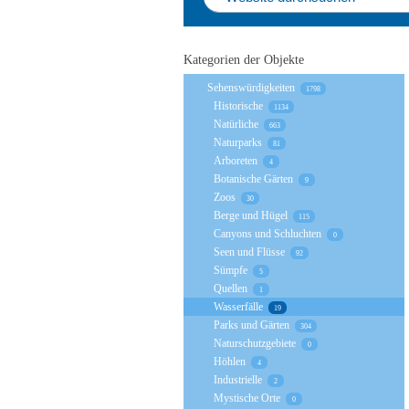
Kategorien der Objekte
Sehenswürdigkeiten
1798
Historische
1134
Natürliche
663
Naturparks
81
Arboreten
4
Botanische Gärten
9
Zoos
30
Berge und Hügel
115
Canyons und Schluchten
0
Seen und Flüsse
92
Sümpfe
5
Quellen
1
Wasserfälle
19
Parks und Gärten
304
Naturschutzgebiete
0
Höhlen
4
Industrielle
2
Mystische Orte
0