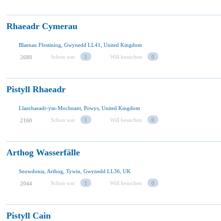
Rhaeadr Cymerau
Blaenau Ffestiniog, Gwynedd LL41, United Kingdom
Schon war
1
Will besuchen
0
2680
Pistyll Rhaeadr
Llanrhaeadr-ym-Mochnant, Powys, United Kingdom
Schon war
1
Will besuchen
0
2160
Arthog Wasserfälle
Snowdonia, Arthog, Tywin, Gwynedd LL36, UK
Schon war
1
Will besuchen
0
2044
Pistyll Cain