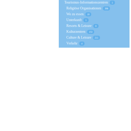
Tourismus-Informationszentren
1
Religiöse Organisationen
398
Wo zu essen
10
Unterkunft
1
Resorts & Leisure
0
Kulturzentren
153
Culture & Leisure
211
Verkehr
4